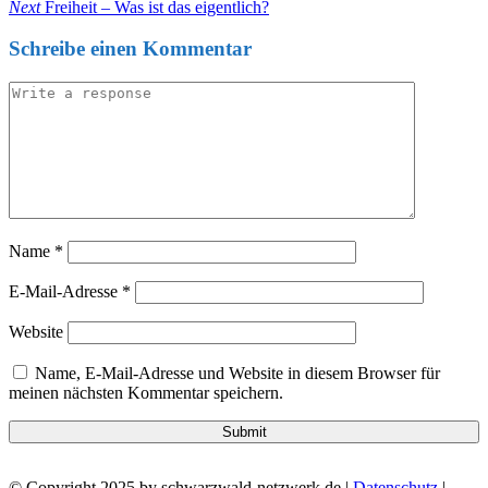
Post
Next
Next
Freiheit – Was ist das eigentlich?
Post
Schreibe einen Kommentar
Name
*
E-Mail-Adresse
*
Website
Name, E-Mail-Adresse und Website in diesem Browser für
meinen nächsten Kommentar speichern.
© Copyright 2025 by schwarzwald-netzwerk.de |
Datenschutz
|