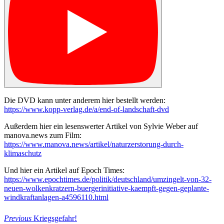
Die DVD kann unter anderem hier bestellt werden:
https://www.kopp-verlag.de/a/end-of-landschaft-dvd
Außerdem hier ein lesenswerter Artikel von Sylvie Weber auf
manova.news zum Film:
https://www.manova.news/artikel/naturzerstorung-durch-
klimaschutz
Und hier ein Artikel auf Epoch Times:
https://www.epochtimes.de/politik/deutschland/umzingelt-von-32-
neuen-wolkenkratzern-buergerinitiative-kaempft-gegen-geplante-
windkraftanlagen-a4596110.html
Beitragsnavigation
Previous
Previous
Kriegsgefahr!