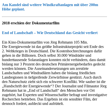
Am Kandel sind weitere Windkraftanlagen mit über 200m
Höhe geplant.
2018 erschien der Dokumentarfilm
End of Landschaft – Wie Deutschland das Gesicht verliert
Ein Kino-Dokumentarfilm von Jörg Rehmann 105 Min.
Die Energiewende ist das größte Infrastrukturprojekt seit Ende des
2. Weltkrieges in Deutschland. Die Kostenhochrechnungen dafür
gehen in die Billionen. Doch selbst 30.000 Windräder und
hunderttausende Solaranlagen konnten nicht verhindern, dass damit
bislang nur 3 Prozent des deutschen Primärenergiebedarfes gedeckt
werden können. Die Auseinandersetzungen um zerstörte
Landschaften und Windradlärm haben die bislang friedlichen
Landregionen in tiefgreifende Zerwürfnisse gestürzt. Auch durch
den Naturschutz zieht sich ein schwerer Konflikt. Wie sauber ist die
„Handschrift der Energiewende“? Der Journalist und Filmautor Jörg
Rehmann hat in „End of Landschaft“ den Menschen vor Ort
zugehört, hat Experten und Wissenschaftler befragt und investigative
Recherchen betrieben. Das Ergebnis ist ein sensibler Film, der
dennoch fordert, aufdeckt und aufrüttelt.