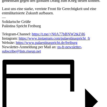
gemeinsam gegen den globalen Drang zum Krieg stellen können.
Lasst uns eine starke, vereinte Front für Gerechtigkeit und eine
entmilitarisierte Zukunft aufbauen.
—
Solidarische Grüße
Palästina Spricht Freiburg
Telegram-Channel:
https://t.me/+N0A77bBNW2tkZjI6
Instagram:
https://www.instagram.com/palaestinaspricht_fr
Website:
https://www.palaestinaspricht.de/freiburg
Newsletter-Anmeldung per Mail an:
ps-fr-newsletter-
subscribe@lists.riseup.net