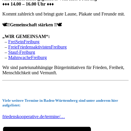
♦️♦️♦️ 14.00 – 16.00 Uhr ♦️♦️♦️
Kommt zahlreich und bringt gute Laune, Plakate und Freunde mit.
🕊‼️Gemeinschaft stärken ‼️🕊
„WIR GEMEINSAM“:
–
FreiSeinFreiburg
–
FreieFriedensaktivistenFreiburg
–
Stauf-Freiburg
–
MahnwacheFreiburg
Wir sind parteiunabhängige Bürgerinitiativen für Frieden, Freiheit,
Menschlichkeit und Vernunft.
Viele weitere Termine in Baden-Württemberg sind unter anderem hier
aufgelistet:
friedenskooperative.de/termine/…