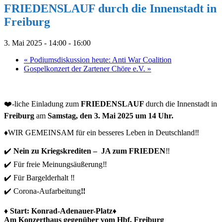
FRIEDENSLAUF durch die Innenstadt in
Freiburg
3. Mai 2025 - 14:00
-
16:00
«
Podiumsdiskussion heute: Anti War Coalition
Gospelkonzert der Zartener Chöre e.V.
»
❤️-liche Einladung zum
FRIEDENSLAUF
durch die Innenstadt in
Freiburg
am
Samstag, den 3. Mai 2025 um 14 Uhr
.
♦️WIR GEMEINSAM für ein besseres Leben in Deutschland‼️
✔️
Nein zu Kriegskrediten – JA zum FRIEDEN
‼️
✔️ Für freie Meinungsäußerung‼️
✔️ Für Bargelderhalt ‼️
✔️ Corona-Aufarbeitung
‼️
♦️ Start: Konrad-Adenauer-Platz♦️
Am Konzerthaus gegenüber vom Hbf. Freiburg