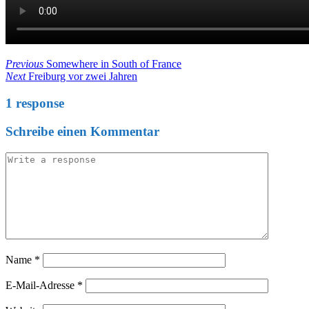
Beitragsnavigation
Previous
Previous
Somewhere in South of France
Post
Next
Next
Freiburg vor zwei Jahren
Post
1 response
Schreibe einen Kommentar
Name
*
E-Mail-Adresse
*