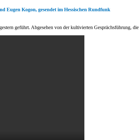
nd Eugen Kogon, gesendet im Hessischen Rundfunk
estern geführt. Abgesehen von der kultivierten Gesprächsführung, die h