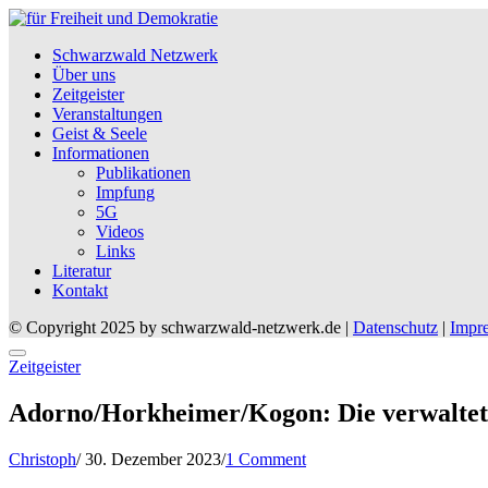
Schwarzwald Netzwerk
Über uns
Zeitgeister
Veranstaltungen
Geist & Seele
Informationen
Publikationen
Impfung
5G
Videos
Links
Literatur
Kontakt
© Copyright 2025 by schwarzwald-netzwerk.de |
Datenschutz
|
Impr
Posted
Zeitgeister
in
Adorno/Horkheimer/Kogon: Die verwaltete
Posted
Christoph
/
30. Dezember 2023
/
1 Comment
on