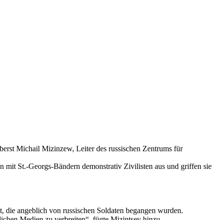
erst Michail Mizinzew, Leiter des russischen Zentrums für
 mit St.-Georgs-Bändern demonstrativ Zivilisten aus und griffen sie
mt, die angeblich von russischen Soldaten begangen wurden.
ichen Medien zu verbreiten“, fügte Mizintsev hinzu.