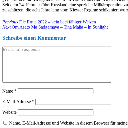
Seit dem 24. Februar führt Russland eine spezielle Militäroperation 
zu schützen, die acht Jahre lang vom Kiewer Regime schikaniert wu
Beitragsnavigation
Previous
Previous
Die Ernte 2022 – kein backfähiger Weizen
Post
Next
Next
Om Asato Ma Sadgamaya – Tina Malia – In Sunlight
Post
Schreibe einen Kommentar
Name
*
E-Mail-Adresse
*
Website
Name, E-Mail-Adresse und Website in diesem Browser für meine