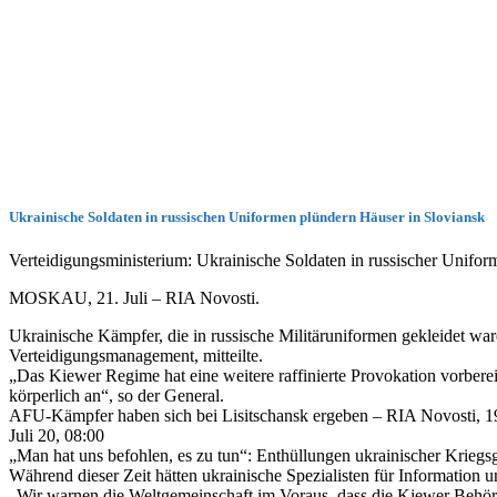
Ukrainische Soldaten in russischen Uniformen plündern Häuser in Sloviansk
Verteidigungsministerium: Ukrainische Soldaten in russischer Unifor
MOSKAU, 21. Juli – RIA Novosti.
Ukrainische Kämpfer, die in russische Militäruniformen gekleidet wa
Verteidigungsmanagement, mitteilte.
„Das Kiewer Regime hat eine weitere raffinierte Provokation vorbere
körperlich an“, so der General.
AFU-Kämpfer haben sich bei Lisitschansk ergeben – RIA Novosti, 1
Juli 20, 08:00
„Man hat uns befohlen, es zu tun“: Enthüllungen ukrainischer Kriegs
Während dieser Zeit hätten ukrainische Spezialisten für Information
„Wir warnen die Weltgemeinschaft im Voraus, dass die Kiewer Behörd