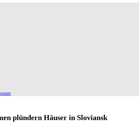
essum
rmen plündern Häuser in Sloviansk