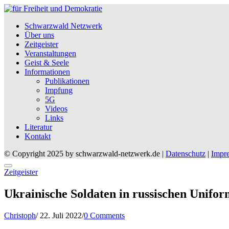
Schwarzwald Netzwerk
Über uns
Zeitgeister
Veranstaltungen
Geist & Seele
Informationen
Publikationen
Impfung
5G
Videos
Links
Literatur
Kontakt
© Copyright 2025 by schwarzwald-netzwerk.de |
Datenschutz
|
Impr
Posted
Zeitgeister
in
Ukrainische Soldaten in russischen Unifo
Posted
Christoph
/
22. Juli 2022
/
0 Comments
on