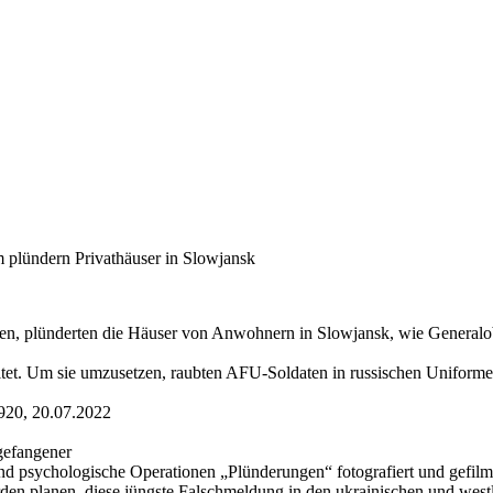
m plündern Privathäuser in Slowjansk
ren, plünderten die Häuser von Anwohnern in Slowjansk, wie Generalob
itet. Um sie umzusetzen, raubten AFU-Soldaten in russischen Uniformen
920, 20.07.2022
gefangener
 und psychologische Operationen „Plünderungen“ fotografiert und gefil
en planen, diese jüngste Falschmeldung in den ukrainischen und westl