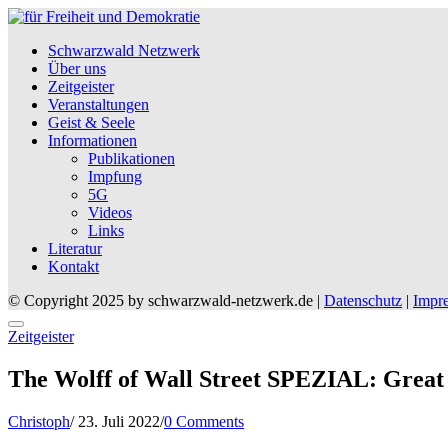
Schwarzwald Netzwerk
Über uns
Zeitgeister
Veranstaltungen
Geist & Seele
Informationen
Publikationen
Impfung
5G
Videos
Links
Literatur
Kontakt
© Copyright 2025 by schwarzwald-netzwerk.de |
Datenschutz
|
Impr
Posted
Zeitgeister
in
The Wolff of Wall Street SPEZIAL: Great 
Posted
Christoph
/
23. Juli 2022
/
0 Comments
on