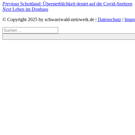
Beitragsnavigation
Previous
Previous
Schottland: Übersterblichkeit deutet auf die Covid-Spritzen
Post
Next
Next
Leben im Donbass
Post
© Copyright 2025 by schwarzwald-netzwerk.de |
Datenschutz
|
Impr
Suchen
nach: