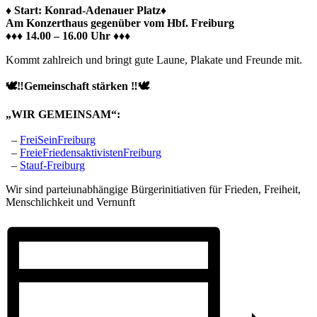
♦️ Start: Konrad-Adenauer Platz♦️
Am Konzerthaus gegenüber vom Hbf. Freiburg
♦️♦️♦️ 14.00 – 16.00 Uhr ♦️♦️♦️
Kommt zahlreich und bringt gute Laune, Plakate und Freunde mit.
🕊‼️Gemeinschaft stärken ‼️🕊
„WIR GEMEINSAM“:
–
FreiSeinFreiburg
–
FreieFriedensaktivistenFreiburg
–
Stauf-Freiburg
Wir sind parteiunabhängige Bürgerinitiativen für Frieden, Freiheit,
Menschlichkeit und Vernunft