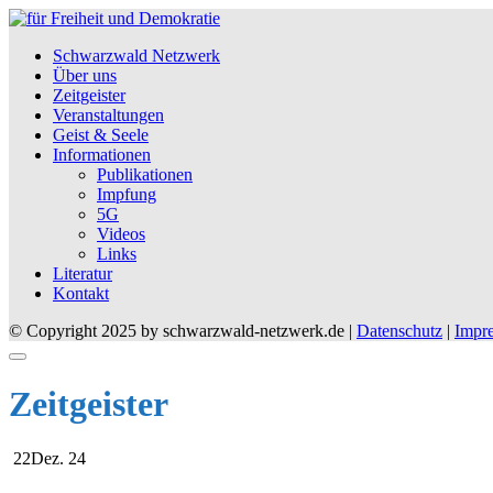
Schwarzwald Netzwerk
Über uns
Zeitgeister
Veranstaltungen
Geist & Seele
Informationen
Publikationen
Impfung
5G
Videos
Links
Literatur
Kontakt
© Copyright 2025 by schwarzwald-netzwerk.de |
Datenschutz
|
Impr
Zeitgeister
Posted
Posted
22
Dez. 24
on
in